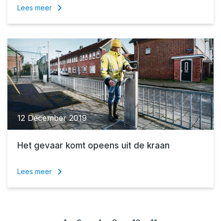
keyboard_arrow_right
Lees meer
12 December 2019
Het gevaar komt opeens uit de kraan
keyboard_arrow_right
Lees meer