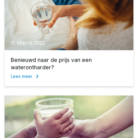
11 March 2022
Benieuwd naar de prijs van een
waterontharder?
keyboard_arrow_right
Lees meer