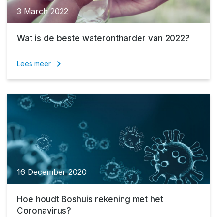
3 March 2022
Wat is de beste waterontharder van 2022?
keyboard_arrow_right
Lees meer
16 December 2020
Hoe houdt Boshuis rekening met het
Coronavirus?