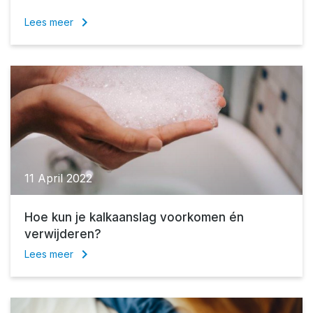
keyboard_arrow_right
Lees meer
11 April 2022
Hoe kun je kalkaanslag voorkomen én
verwijderen?
keyboard_arrow_right
Lees meer