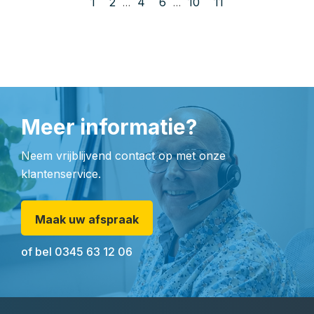
1
2
4
6
10
11
…
…
Meer informatie?
Neem vrijblijvend contact op met onze
klantenservice.
Maak uw afspraak
of bel
0345 63 12 06