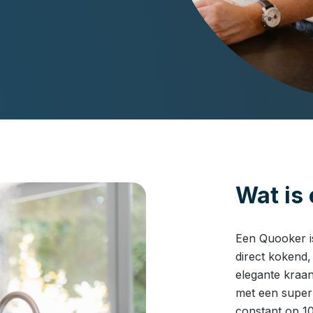
Wat is
Een Quooker is
direct kokend,
elegante kraan
met een super 
constant op 1