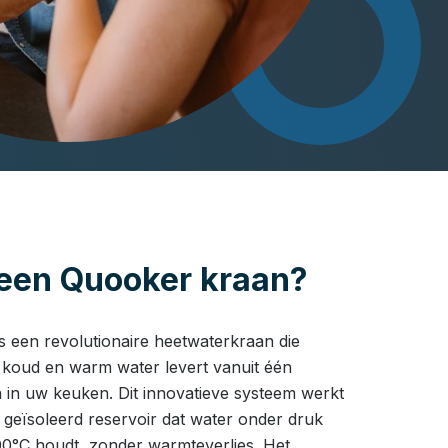
 een Quooker kraan?
 een revolutionaire heetwaterkraan die
 koud en warm water levert vanuit één
 in uw keuken. Dit innovatieve systeem werkt
geïsoleerd reservoir dat water onder druk
00°C houdt, zonder warmteverlies. Het