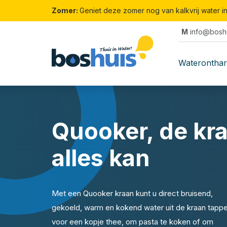
Zomer:
Geniet deze zomer nog van kalkvrij water i
M
info@boshu
Waterontha
Quooker, de kra
alles kan
Met een Quooker kraan kunt u direct bruisend,
gekoeld, warm en kokend water uit de kraan tapp
voor een kopje thee, om pasta te koken of om