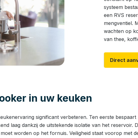
systeem bestaa
een RVS reserv
mengventiel. 
wachten op kok
van thee, koff
Direct aan
ooker in uw keuken
ukenervaring significant verbeteren. Ten eerste bespaart u
send laag dankzij de uitstekende isolatie van het reservoir.
 moet worden op het fornuis. Veiligheid staat voorop met d