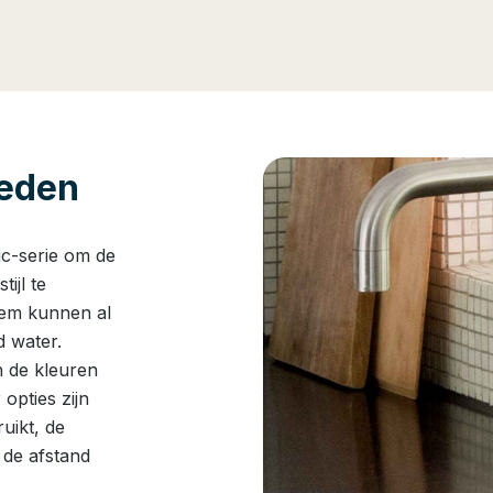
heden
ic-serie om de
ijl te
eem kunnen al
 water.
n de kleuren
 opties zijn
uikt, de
 de afstand