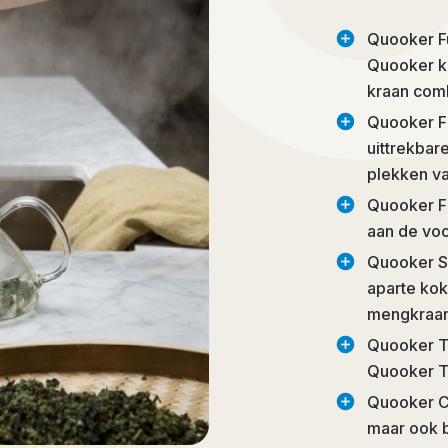
add_circle
Quooker Fu
Quooker kr
kraan comb
add_circle
Quooker Fl
uittrekbar
plekken va
add_circle
Quooker F
aan de voo
add_circle
Quooker Sin
aparte kok
mengkraan 
add_circle
Quooker Tw
Quooker Tw
add_circle
Quooker Cu
maar ook b