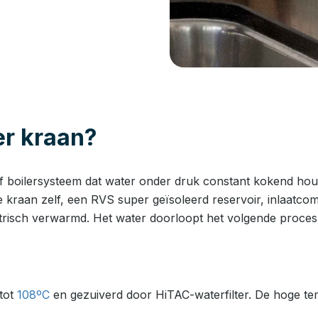
r kraan?
 boilersysteem dat water onder druk constant kokend houd
 kraan zelf, een RVS super geïsoleerd reservoir, inlaatcom
ktrisch verwarmd. Het water doorloopt het volgende proces
 tot
108ºC
en gezuiverd door HiTAC-waterfilter. De hoge tem