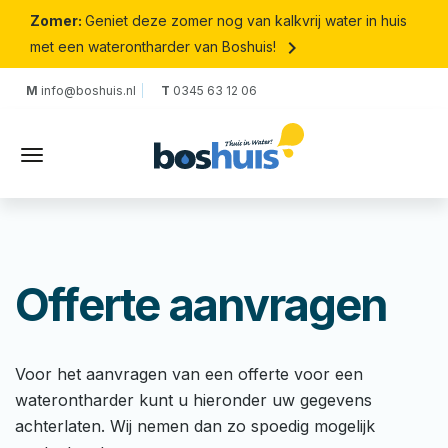
Zomer:
Geniet deze zomer nog van kalkvrij water in huis
keyboard_arrow_right
met een waterontharder van Boshuis!
M
info@boshuis.nl
T
0345 63 12 06
Offerte aanvragen
Voor het aanvragen van een offerte voor een
waterontharder kunt u hieronder uw gegevens
achterlaten. Wij nemen dan zo spoedig mogelijk