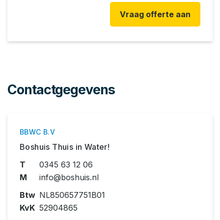
Contactgegevens
BBWC B.V
Boshuis Thuis in Water!
T
0345 63 12 06
M
info@boshuis.nl
Btw
NL850657751B01
KvK
52904865