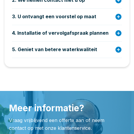
add_circle
2. We nemen contact met u op
add_circle
3. U ontvangt een voorstel op maat
add_circle
4. Installatie of vervolgafspraak plannen
add_circle
5. Geniet van betere waterkwaliteit
Meer informatie?
Vraag vrijblijvend een offerte aan of neem
contact op met onze klantenservice.