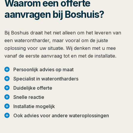
Waarom een offerte
aanvragen bij Boshuis?
Bij Boshuis draait het niet alleen om het leveren van
een waterontharder, maar vooral om de juiste
oplossing voor uw situatie. Wij denken met u mee
vanaf de eerste aanvraag tot en met de installatie.
add_circle
Persoonlijk advies op maat
add_circle
Specialist in waterontharders
add_circle
Duidelijke offerte
add_circle
Snelle reactie
add_circle
Installatie mogelijk
add_circle
Ook advies voor andere wateroplossingen