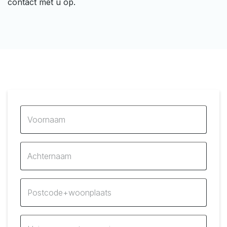
contact met u op.
Voornaam
Achternaam
Postcode+woonplaats