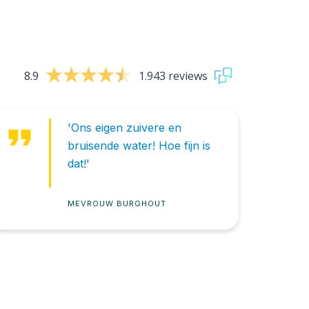
8.9
1.943 reviews
format_quote
'Ons eigen zuivere en
bruisende water! Hoe fijn is
dat!'
MEVROUW BURGHOUT