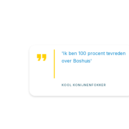
format_quote
'Ik ben 100 procent tevreden
over Boshuis'
KOOL KONIJNENFOKKER