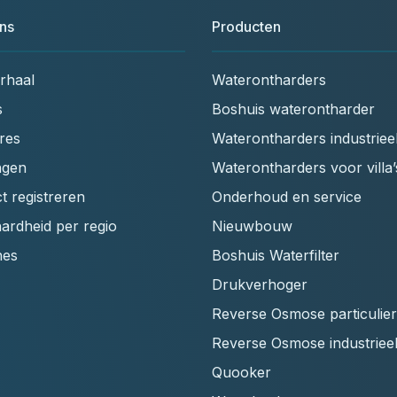
ns
Producten
rhaal
Waterontharders
s
Boshuis waterontharder
res
Waterontharders industriee
ngen
Waterontharders voor villa’
t registreren
Onderhoud en service
ardheid per regio
Nieuwbouw
hes
Boshuis Waterfilter
Drukverhoger
Reverse Osmose particulier
Reverse Osmose industriee
Quooker