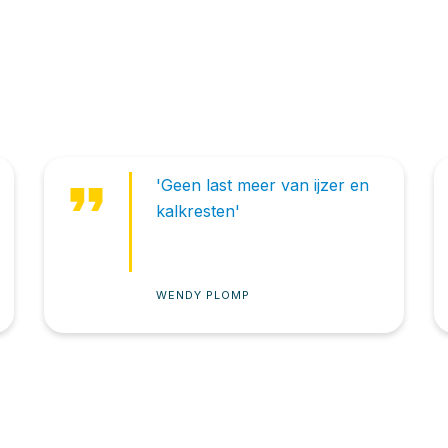
format_quote
'Geen last meer van ijzer en
kalkresten'
WENDY PLOMP