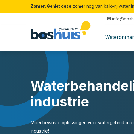
Zomer:
Geniet deze zomer nog van kalkvrij water i
M
info@boshu
Waterontha
Waterbehandel
industrie
Milieubewuste oplossingen voor watergebruik in d
industrie!