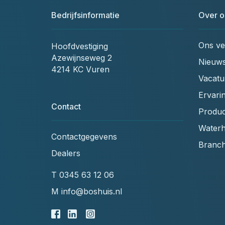
Bedrijfsinformatie
Over o
Ons ve
Hoofdvestiging
Azewijnseweg 2
Nieuw
4214 KC Vuren
Vacatu
Ervari
Contact
Produc
Waterh
Contactgegevens
Branc
Dealers
T
0345 63 12 06
M
info@boshuis.nl