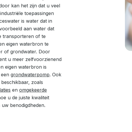
door kan het zijn dat u veel
l industriële toepassingen
eswater is water dat in
jvoorbeeld aan water dat
e transporteren of te
en eigen waterbron te
r of grondwater. Door
bent u meer zelfvoorzienend
en eigen waterbron is
n een
grondwaterpomp
. Ook
 beschikbaar, zoals
laties
en
omgekeerde
oe u de juiste kwaliteit
 en uw benodigdheden.