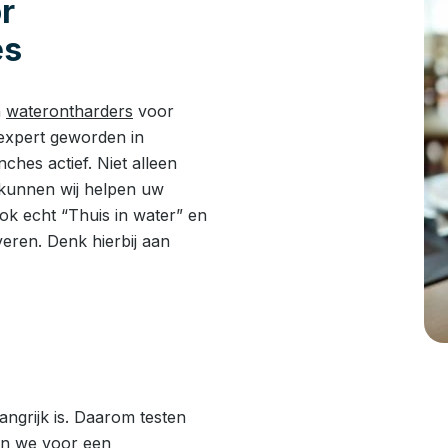
r
es
n
waterontharders
voor
 expert geworden in
ches actief. Niet alleen
 kunnen wij helpen uw
ook echt “Thuis in water” en
ren. Denk hierbij aan
angrijk is. Daarom testen
en we voor een