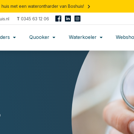
keyboard_arrow_right
n huis met een waterontharder van Boshuis!
is.nl
T
0345 63 12 06
rders
Quooker
Waterkoeler
Websh
m