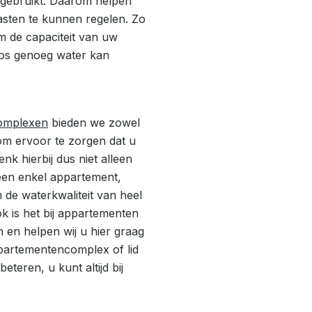
r gebruikt. Daarom helpen
asten te kunnen regelen. Zo
m de capaciteit van uw
oos genoeg water kan
complexen
bieden we zowel
om ervoor te zorgen dat u
enk hierbij dus niet alleen
een enkel appartement,
m de waterkwaliteit van heel
 is het bij appartementen
 en helpen wij u hier graag
partementencomplex of lid
teren, u kunt altijd bij