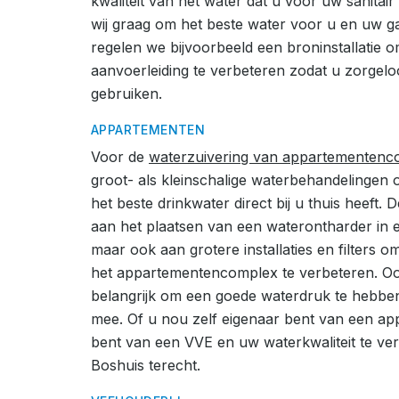
kwaliteit van het water dat u voor uw sanitai
wij graag om het beste water voor u en uw g
regelen we bijvoorbeeld een broninstallatie o
aanvoerleiding te verbeteren zodat u zorgel
gebruiken.
APPARTEMENTEN
Voor de
waterzuivering van appartementen
groot- als kleinschalige waterbehandelingen 
het beste drinkwater direct bij u thuis heeft. D
aan het plaatsen van een waterontharder in 
maar ook aan grotere installaties en filters o
het appartementencomplex te verbeteren. Ook
belangrijk om een goede waterdruk te hebben
mee. Of u nou zelf eigenaar bent van een ap
bent van een VVE en uw waterkwaliteit te verbe
Boshuis terecht.