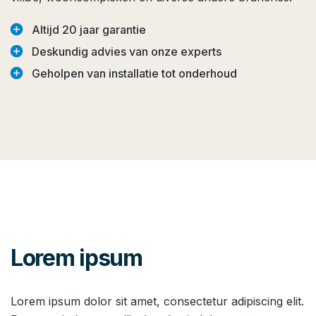
add_circle
Altijd 20 jaar garantie
add_circle
Deskundig advies van onze experts
add_circle
Geholpen van installatie tot onderhoud
Lorem ipsum
Lorem ipsum dolor sit amet, consectetur adipiscing elit.