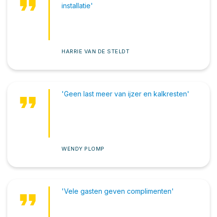
format_quote
installatie'
HARRIE VAN DE STELDT
format_quote
'Geen last meer van ijzer en kalkresten'
WENDY PLOMP
format_quote
'Vele gasten geven complimenten'