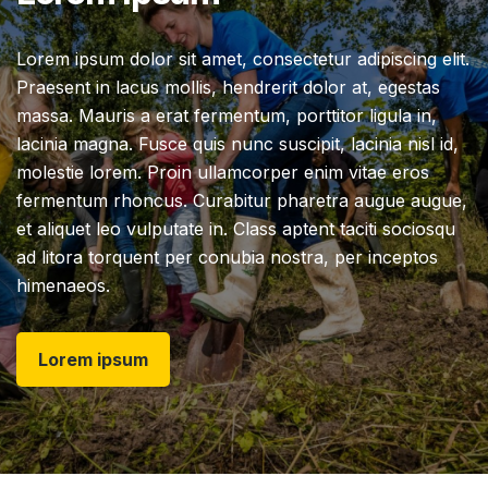
Lorem ipsum dolor sit amet, consectetur adipiscing elit.
Praesent in lacus mollis, hendrerit dolor at, egestas
massa. Mauris a erat fermentum, porttitor ligula in,
lacinia magna. Fusce quis nunc suscipit, lacinia nisl id,
molestie lorem. Proin ullamcorper enim vitae eros
fermentum rhoncus. Curabitur pharetra augue augue,
et aliquet leo vulputate in. Class aptent taciti sociosqu
ad litora torquent per conubia nostra, per inceptos
himenaeos.
Lorem ipsum