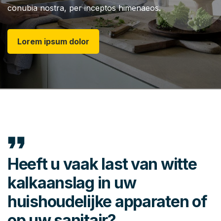
conubia nostra, per inceptos himenaeos.
Lorem ipsum dolor
format_quote
Heeft u vaak last van witte
kalkaanslag in uw
huishoudelijke apparaten of
op uw sanitair?