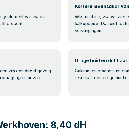
Kortere levensduur va
mingselement van uw cv-
Wasmachine, vaatwasser en
t 15 procent.
kalkopbouw. Dat leidt tot h
vervangingen.
Droge huid en dof haar
en zijn een direct gevolg
Calcium en magnesium com
n vraagt agressievere
resultaat: een droge huid e
Werkhoven: 8,40 dH