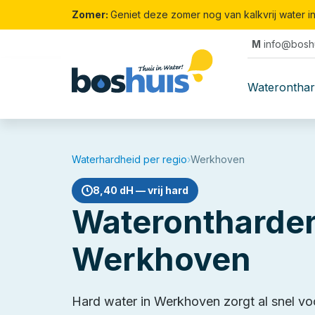
Zomer:
Geniet deze zomer nog van kalkvrij water i
M
info@boshu
Waterontha
Waterhardheid per regio
›
Werkhoven
8,40 dH — vrij hard
Waterontharder
Werkhoven
Hard water in Werkhoven zorgt al snel vo