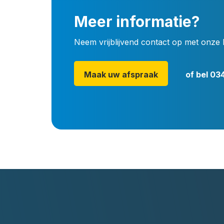
Meer informatie?
Neem vrijblijvend contact op met onze 
Maak uw afspraak
of bel
034