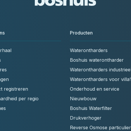
ns
Producten
rhaal
Waterontharders
s
Boshuis waterontharder
res
Waterontharders industriee
ngen
Waterontharders voor villa’
t registreren
Onderhoud en service
ardheid per regio
Nieuwbouw
hes
Boshuis Waterfilter
Drukverhoger
Reverse Osmose particulier