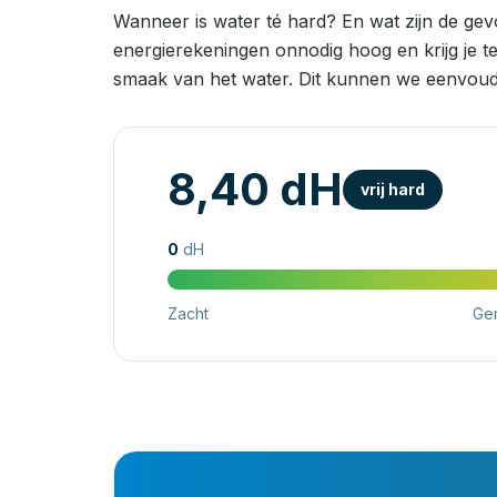
Wanneer is water té hard? En wat zijn de ge
energierekeningen onnodig hoog en krijg je t
smaak van het water. Dit kunnen we eenvoud
8,40 dH
vrij hard
0
dH
Zacht
Ge