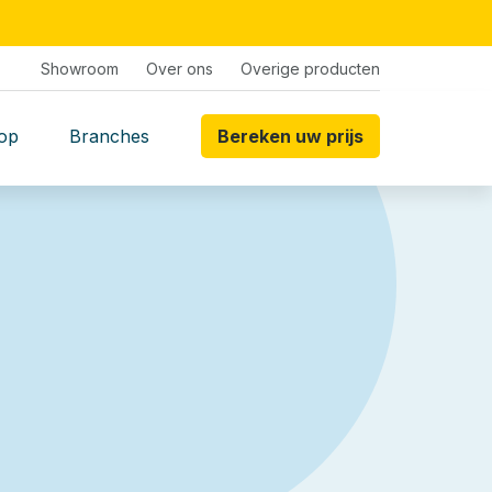
Showroom
Over ons
Overige producten
op
Branches
Bereken uw prijs