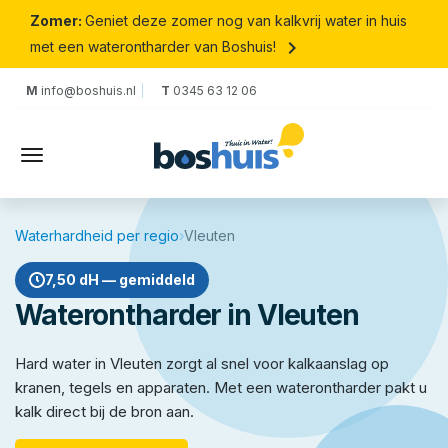
Zomer:
Geniet deze zomer nog van kalkvrij water in huis
keyboard_arrow_right
met een waterontharder van Boshuis!
M
info@boshuis.nl
T
0345 63 12 06
Waterhardheid per regio
›
Vleuten
7,50 dH — gemiddeld
Waterontharder in Vleuten
Hard water in Vleuten zorgt al snel voor kalkaanslag op
kranen, tegels en apparaten. Met een waterontharder pakt u
kalk direct bij de bron aan.