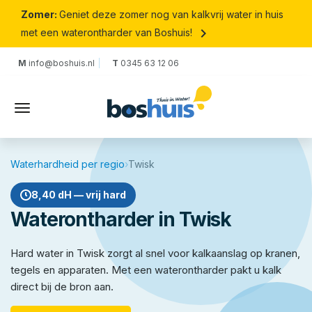
Zomer:
Geniet deze zomer nog van kalkvrij water in huis
keyboard_arrow_right
met een waterontharder van Boshuis!
M
info@boshuis.nl
T
0345 63 12 06
Waterhardheid per regio
›
Twisk
8,40 dH — vrij hard
Waterontharder in Twisk
Hard water in Twisk zorgt al snel voor kalkaanslag op kranen,
tegels en apparaten. Met een waterontharder pakt u kalk
direct bij de bron aan.