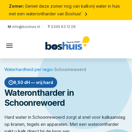
Zomer:
Geniet deze zomer nog van kalkvrij water in huis
keyboard_arrow_right
met een waterontharder van Boshuis!
M
info@boshuis.nl
T
0345 63 12 06
Waterhardheid per regio
›
Schoonrewoerd
8,50 dH — vrij hard
Waterontharder in
Schoonrewoerd
Hard water in Schoonrewoerd zorgt al snel voor kalkaanslag
op kranen, tegels en apparaten. Met een waterontharder
pakt u kalk direct bij de bron aan.