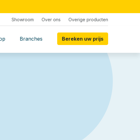
Showroom
Over ons
Overige producten
op
Branches
Bereken uw prijs