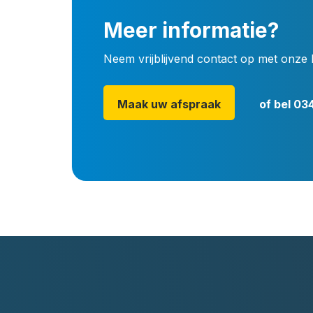
Meer informatie?
Neem vrijblijvend contact op met onze 
Maak uw afspraak
of bel
034