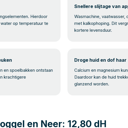
Snellere slijtage van a
mingselementen. Hierdoor
Wasmachine, vaatwasser, c
water op temperatuur te
met kalkophoping. Dit verg
kortere levensduur.
keuken
Droge huid en dof haar
en en spoelbakken ontstaan
Calcium en magnesium kunne
jn krachtigere
Daardoor kan de huid trekk
glanzend worden.
oggel en Neer: 12,80 dH