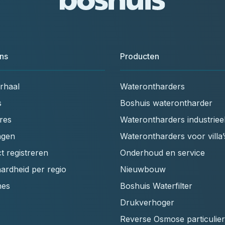
ns
Producten
rhaal
Waterontharders
s
Boshuis waterontharder
res
Waterontharders industriee
ngen
Waterontharders voor villa’
t registreren
Onderhoud en service
ardheid per regio
Nieuwbouw
hes
Boshuis Waterfilter
Drukverhoger
Reverse Osmose particulier