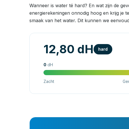
Wanneer is water té hard? En wat zijn de ge
energierekeningen onnodig hoog en krijg je t
smaak van het water. Dit kunnen we eenvoud
12,80 dH
hard
0
dH
Zacht
Ge