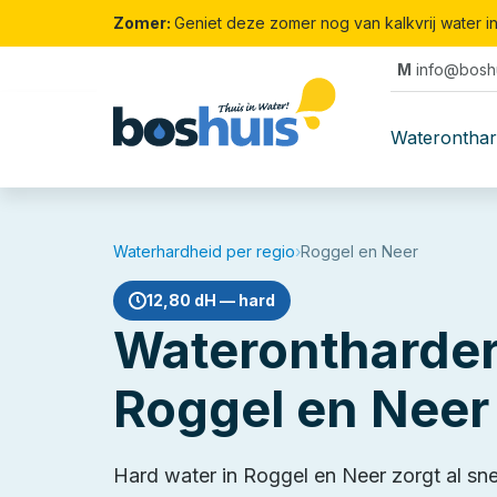
Zomer:
Geniet deze zomer nog van kalkvrij water i
M
info@boshu
Waterontha
Waterhardheid per regio
›
Roggel en Neer
12,80 dH — hard
Waterontharder
Roggel en Neer
Hard water in Roggel en Neer zorgt al sn