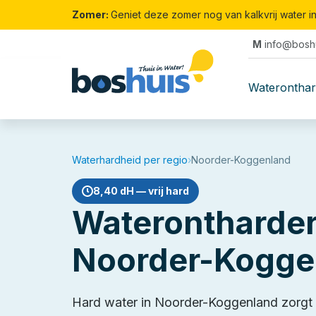
Zomer:
Geniet deze zomer nog van kalkvrij water i
M
info@boshu
Waterontha
Waterhardheid per regio
›
Noorder-Koggenland
8,40 dH — vrij hard
Waterontharder
Noorder-Kogge
Hard water in Noorder-Koggenland zorgt a