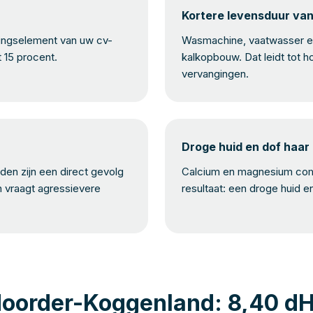
Kortere levensduur va
mingselement van uw cv-
Wasmachine, vaatwasser en
t 15 procent.
kalkopbouw. Dat leidt tot h
vervangingen.
Droge huid en dof haar
en zijn een direct gevolg
Calcium en magnesium com
n vraagt agressievere
resultaat: een droge huid e
Noorder-Koggenland: 8,40 d