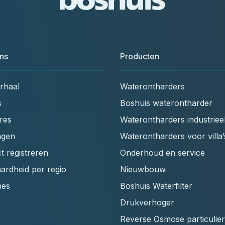
ns
Producten
rhaal
Waterontharders
s
Boshuis waterontharder
res
Waterontharders industriee
ngen
Waterontharders voor villa’
t registreren
Onderhoud en service
ardheid per regio
Nieuwbouw
hes
Boshuis Waterfilter
Drukverhoger
Reverse Osmose particulier