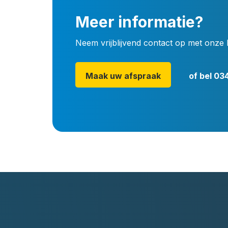
Meer informatie?
Neem vrijblijvend contact op met onze 
Maak uw afspraak
of bel
034