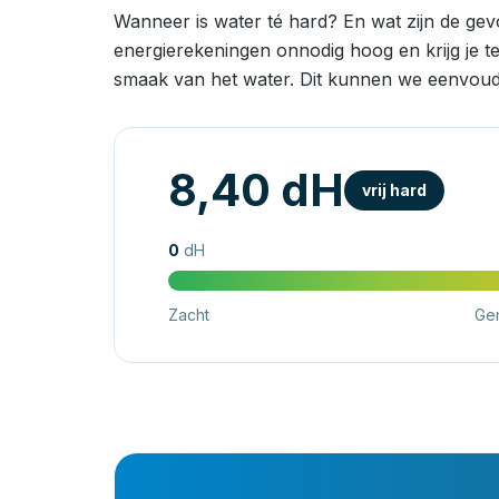
Wanneer is water té hard? En wat zijn de ge
energierekeningen onnodig hoog en krijg je t
smaak van het water. Dit kunnen we eenvoud
8,40 dH
vrij hard
0
dH
Zacht
Ge