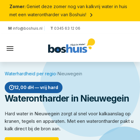
Zomer:
Geniet deze zomer nog van kalkvrij water in huis
keyboard_arrow_right
met een waterontharder van Boshuis!
M
info@boshuis.nl
T
0345 63 12 06
Waterhardheid per regio
›
Nieuwegein
12,00 dH — vrij hard
Waterontharder in Nieuwegein
Hard water in Nieuwegein zorgt al snel voor kalkaanslag op
kranen, tegels en apparaten. Met een waterontharder pakt u
kalk direct bij de bron aan.