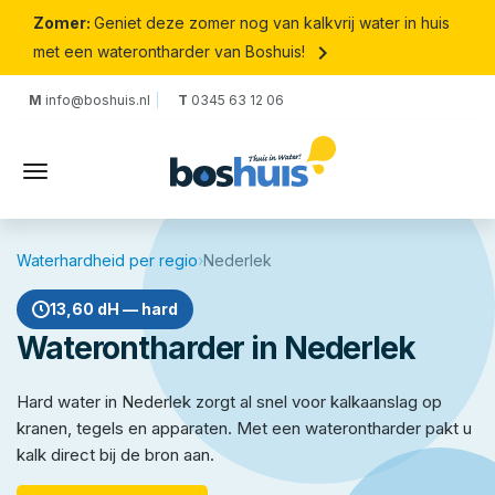
Zomer:
Geniet deze zomer nog van kalkvrij water in huis
keyboard_arrow_right
met een waterontharder van Boshuis!
M
info@boshuis.nl
T
0345 63 12 06
Waterhardheid per regio
›
Nederlek
13,60 dH — hard
Waterontharder in Nederlek
Hard water in Nederlek zorgt al snel voor kalkaanslag op
kranen, tegels en apparaten. Met een waterontharder pakt u
kalk direct bij de bron aan.