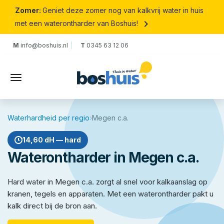
Zomer:
Geniet deze zomer nog van kalkvrij water in huis
keyboard_arrow_right
met een waterontharder van Boshuis!
M
info@boshuis.nl
T
0345 63 12 06
Waterhardheid per regio
›
Megen c.a.
14,60 dH — hard
Waterontharder in Megen c.a.
Hard water in Megen c.a. zorgt al snel voor kalkaanslag op
kranen, tegels en apparaten. Met een waterontharder pakt u
kalk direct bij de bron aan.