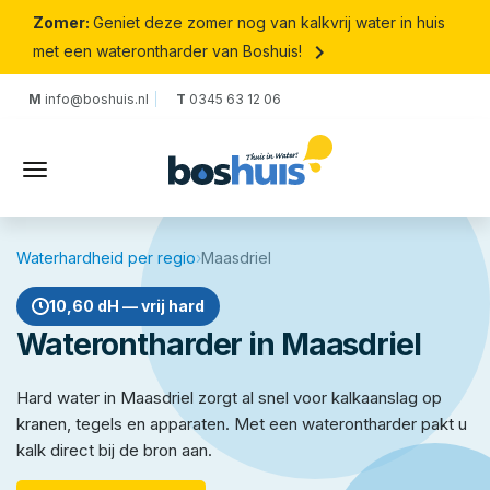
Zomer:
Geniet deze zomer nog van kalkvrij water in huis
keyboard_arrow_right
met een waterontharder van Boshuis!
M
info@boshuis.nl
T
0345 63 12 06
Waterhardheid per regio
›
Maasdriel
10,60 dH — vrij hard
Waterontharder in Maasdriel
Hard water in Maasdriel zorgt al snel voor kalkaanslag op
kranen, tegels en apparaten. Met een waterontharder pakt u
kalk direct bij de bron aan.