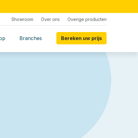
Showroom
Over ons
Overige producten
op
Branches
Bereken uw prijs