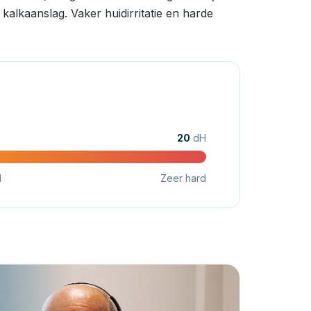
alkaanslag. Vaker huidirritatie en harde
20
dH
d
Zeer hard