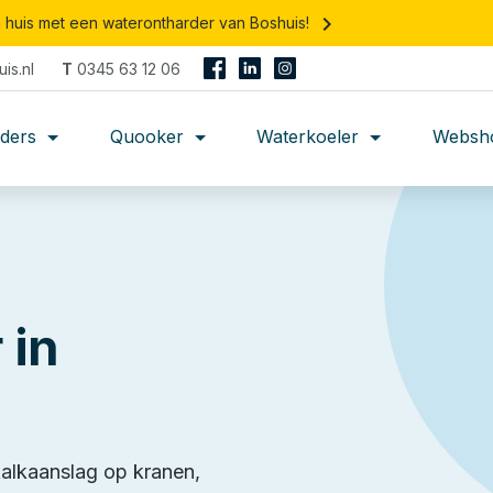
keyboard_arrow_right
n huis met een waterontharder van Boshuis!
is.nl
T
0345 63 12 06
rders
Quooker
Waterkoeler
Websh
 in
kalkaanslag op kranen,