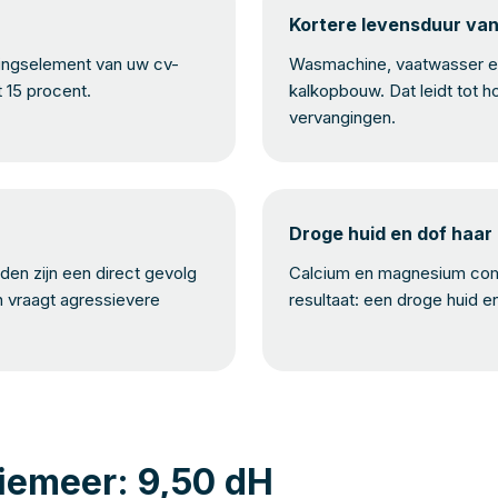
Kortere levensduur va
mingselement van uw cv-
Wasmachine, vaatwasser en
t 15 procent.
kalkopbouw. Dat leidt tot h
vervangingen.
Droge huid en dof haar
en zijn een direct gevolg
Calcium en magnesium com
n vraagt agressievere
resultaat: een droge huid e
iemeer: 9,50 dH