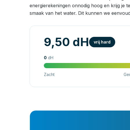
energierekeningen onnodig hoog en krijg je t
smaak van het water. Dit kunnen we eenvoud
9,50 dH
vrij hard
0
dH
Zacht
Ge