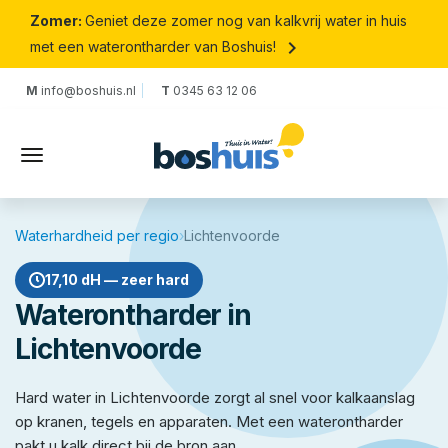
Zomer:
Geniet deze zomer nog van kalkvrij water in huis
keyboard_arrow_right
met een waterontharder van Boshuis!
M
info@boshuis.nl
T
0345 63 12 06
Waterhardheid per regio
›
Lichtenvoorde
17,10 dH — zeer hard
Waterontharder in
Lichtenvoorde
Hard water in Lichtenvoorde zorgt al snel voor kalkaanslag
op kranen, tegels en apparaten. Met een waterontharder
pakt u kalk direct bij de bron aan.