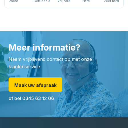
Zacht
Gemiddeld
Vrij hard
Hard
Zeer hard
Meer informatie?
Neem vrijblijvend contact op met onze
klantenservice.
Maak uw afspraak
of bel
0345 63 12 06