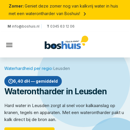
Zomer:
Geniet deze zomer nog van kalkvrij water in huis
keyboard_arrow_right
met een waterontharder van Boshuis!
M
info@boshuis.nl
T
0345 63 12 06
Waterhardheid per regio
›
Leusden
6,40 dH — gemiddeld
Waterontharder in Leusden
Hard water in Leusden zorgt al snel voor kalkaanslag op
kranen, tegels en apparaten. Met een waterontharder pakt u
kalk direct bij de bron aan.