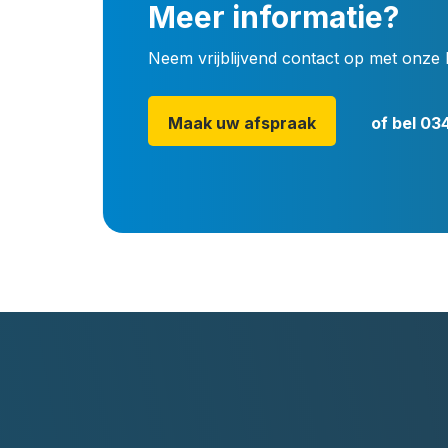
Meer informatie?
Neem vrijblijvend contact op met onze 
Maak uw afspraak
of bel
034