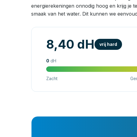
energierekeningen onnodig hoog en krijg je t
smaak van het water. Dit kunnen we eenvoud
8,40 dH
vrij hard
0
dH
Zacht
Ge