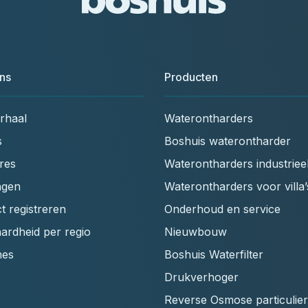
ns
Producten
rhaal
Waterontharders
s
Boshuis waterontharder
res
Waterontharders industriee
ngen
Waterontharders voor villa’
t registreren
Onderhoud en service
ardheid per regio
Nieuwbouw
hes
Boshuis Waterfilter
Drukverhoger
Reverse Osmose particulier