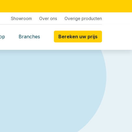
Showroom
Over ons
Overige producten
op
Branches
Bereken uw prijs