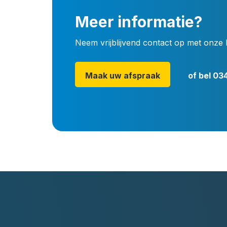
Meer informatie?
Neem vrijblijvend contact op met onze 
Maak uw afspraak
of bel
034