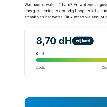
Wanneer is water té hard? En wat zijn de ge
energierekeningen onnodig hoog en krijg je t
smaak van het water. Dit kunnen we eenvoud
8,70 dH
vrij hard
0
dH
Zacht
Ge