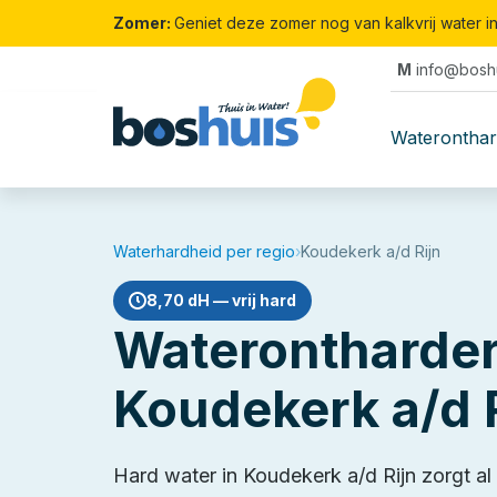
Zomer:
Geniet deze zomer nog van kalkvrij water i
M
info@boshu
Waterontha
Waterhardheid per regio
›
Koudekerk a/d Rijn
8,70 dH — vrij hard
Waterontharder
Koudekerk a/d 
Hard water in Koudekerk a/d Rijn zorgt al