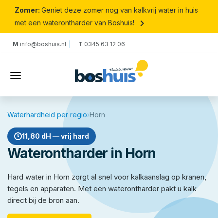
Zomer:
Geniet deze zomer nog van kalkvrij water in huis
keyboard_arrow_right
met een waterontharder van Boshuis!
M
info@boshuis.nl
T
0345 63 12 06
Waterhardheid per regio
›
Horn
11,80 dH — vrij hard
Waterontharder in Horn
Hard water in Horn zorgt al snel voor kalkaanslag op kranen,
tegels en apparaten. Met een waterontharder pakt u kalk
direct bij de bron aan.