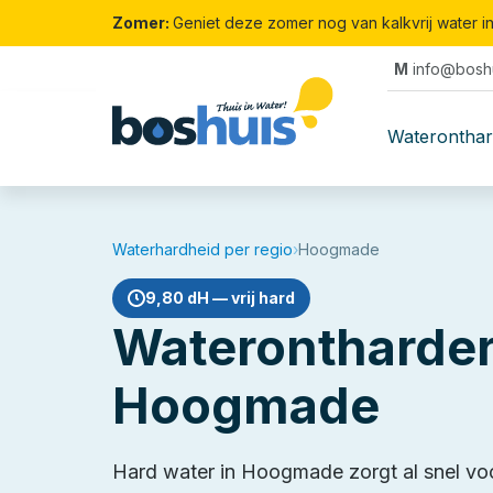
Zomer:
Geniet deze zomer nog van kalkvrij water i
M
info@boshu
Waterontha
Waterhardheid per regio
›
Hoogmade
9,80 dH — vrij hard
Waterontharder
Hoogmade
Hard water in Hoogmade zorgt al snel vo