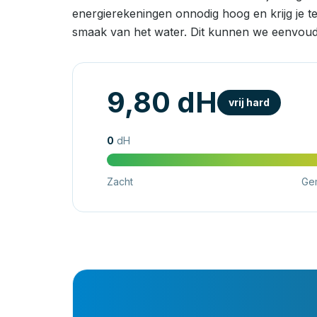
energierekeningen onnodig hoog en krijg je t
smaak van het water. Dit kunnen we eenvoud
9,80 dH
vrij hard
0
dH
Zacht
Ge