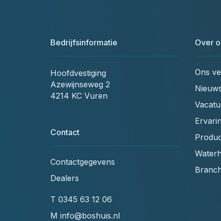
Bedrijfsinformatie
Over o
Ons ve
Hoofdvestiging
Azewijnseweg 2
Nieuw
4214 KC Vuren
Vacatu
Ervari
Contact
Produc
Waterh
Contactgegevens
Branc
Dealers
T
0345 63 12 06
M
info@boshuis.nl