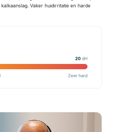
alkaanslag. Vaker huidirritatie en harde
20
dH
d
Zeer hard