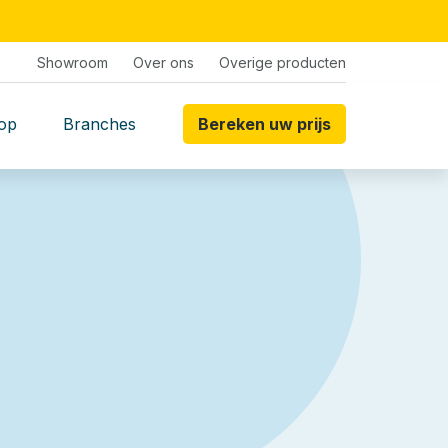
Showroom
Over ons
Overige producten
op
Branches
Bereken uw prijs