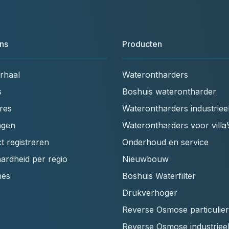
ns
Producten
rhaal
Waterontharders
s
Boshuis waterontharder
res
Waterontharders industriee
ngen
Waterontharders voor villa’
t registreren
Onderhoud en service
ardheid per regio
Nieuwbouw
hes
Boshuis Waterfilter
Drukverhoger
Reverse Osmose particulier
Reverse Osmose industriee