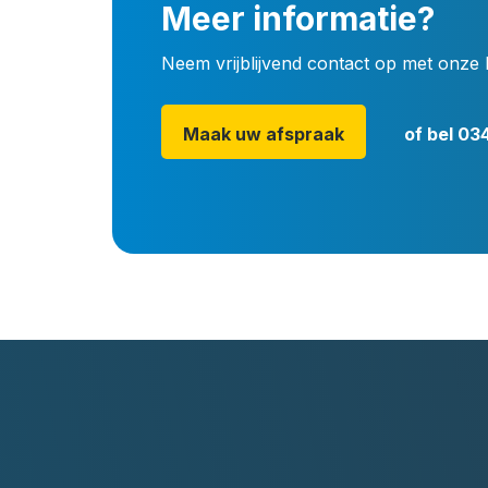
Meer informatie?
Neem vrijblijvend contact op met onze 
Maak uw afspraak
of bel
034