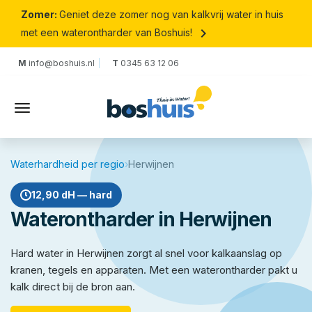
Zomer:
Geniet deze zomer nog van kalkvrij water in huis
keyboard_arrow_right
met een waterontharder van Boshuis!
M
info@boshuis.nl
T
0345 63 12 06
Waterhardheid per regio
›
Herwijnen
12,90 dH — hard
Waterontharder in Herwijnen
Hard water in Herwijnen zorgt al snel voor kalkaanslag op
kranen, tegels en apparaten. Met een waterontharder pakt u
kalk direct bij de bron aan.