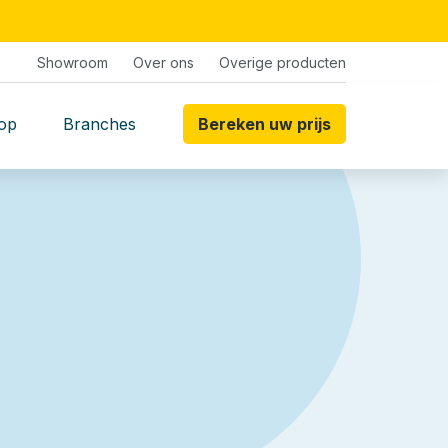
Showroom
Over ons
Overige producten
op
Branches
Bereken uw prijs