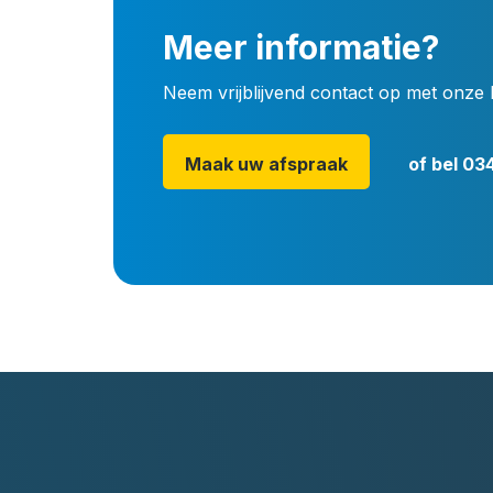
Meer informatie?
Neem vrijblijvend contact op met onze 
Maak uw afspraak
of bel
034