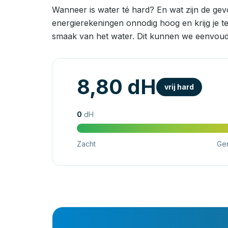
Wanneer is water té hard? En wat zijn de ge
energierekeningen onnodig hoog en krijg je t
smaak van het water. Dit kunnen we eenvoud
8,80 dH
vrij hard
0
dH
Zacht
Ge