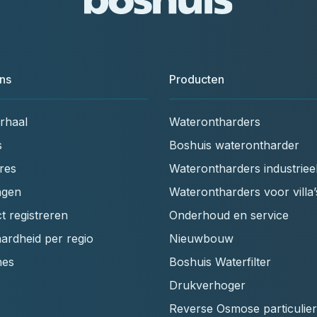
ns
Producten
rhaal
Waterontharders
s
Boshuis waterontharder
res
Waterontharders industriee
ngen
Waterontharders voor villa’
t registreren
Onderhoud en service
ardheid per regio
Nieuwbouw
hes
Boshuis Waterfilter
Drukverhoger
Reverse Osmose particulier