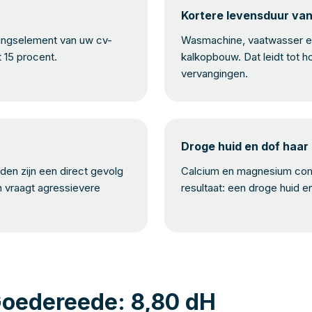
Kortere levensduur va
mingselement van uw cv-
Wasmachine, vaatwasser en
t 15 procent.
kalkopbouw. Dat leidt tot h
vervangingen.
Droge huid en dof haar
en zijn een direct gevolg
Calcium en magnesium com
n vraagt agressievere
resultaat: een droge huid e
Goedereede: 8,80 dH