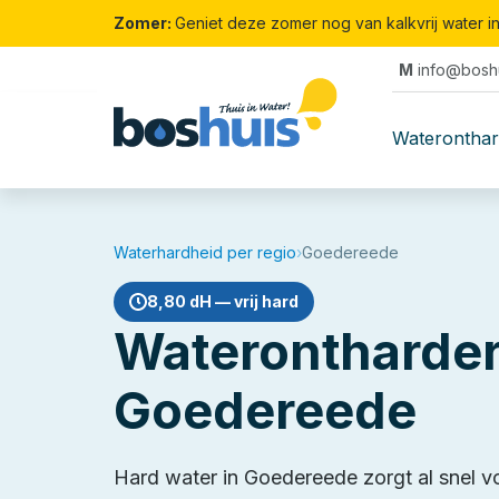
Zomer:
Geniet deze zomer nog van kalkvrij water i
M
info@boshu
Waterontha
Waterhardheid per regio
›
Goedereede
8,80 dH — vrij hard
Waterontharder
Goedereede
Hard water in Goedereede zorgt al snel v