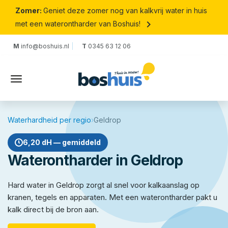
Zomer:
Geniet deze zomer nog van kalkvrij water in huis
keyboard_arrow_right
met een waterontharder van Boshuis!
M
info@boshuis.nl
T
0345 63 12 06
Waterhardheid per regio
›
Geldrop
6,20 dH — gemiddeld
Waterontharder in Geldrop
Hard water in Geldrop zorgt al snel voor kalkaanslag op
kranen, tegels en apparaten. Met een waterontharder pakt u
kalk direct bij de bron aan.