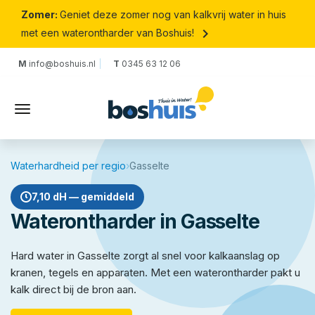
Zomer:
Geniet deze zomer nog van kalkvrij water in huis
keyboard_arrow_right
met een waterontharder van Boshuis!
M
info@boshuis.nl
T
0345 63 12 06
Waterhardheid per regio
›
Gasselte
7,10 dH — gemiddeld
Waterontharder in Gasselte
Hard water in Gasselte zorgt al snel voor kalkaanslag op
kranen, tegels en apparaten. Met een waterontharder pakt u
kalk direct bij de bron aan.