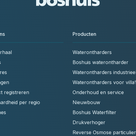
ns
Producten
rhaal
Waterontharders
s
Boshuis waterontharder
res
Waterontharders industriee
ngen
Waterontharders voor villa’
t registreren
Onderhoud en service
ardheid per regio
Nieuwbouw
hes
Boshuis Waterfilter
Drukverhoger
Reverse Osmose particulier