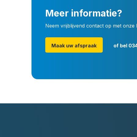
Meer informatie?
Neem vrijblijvend contact op met onze 
Maak uw afspraak
of bel
034