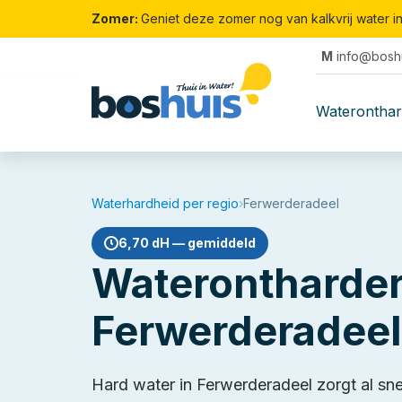
Zomer:
Geniet deze zomer nog van kalkvrij water i
M
info@boshu
Waterontha
Waterhardheid per regio
›
Ferwerderadeel
6,70 dH — gemiddeld
Waterontharder
Ferwerderadeel
Hard water in Ferwerderadeel zorgt al sn