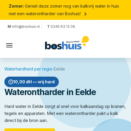
Zomer:
Geniet deze zomer nog van kalkvrij water in huis
keyboard_arrow_right
met een waterontharder van Boshuis!
M
info@boshuis.nl
T
0345 63 12 06
Waterhardheid per regio
›
Eelde
10,00 dH — vrij hard
Waterontharder in Eelde
Hard water in Eelde zorgt al snel voor kalkaanslag op kranen,
tegels en apparaten. Met een waterontharder pakt u kalk
direct bij de bron aan.