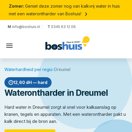
Zomer:
Geniet deze zomer nog van kalkvrij water in huis
keyboard_arrow_right
met een waterontharder van Boshuis!
M
info@boshuis.nl
T
0345 63 12 06
Waterhardheid per regio
›
Dreumel
12,60 dH — hard
Waterontharder in Dreumel
Hard water in Dreumel zorgt al snel voor kalkaanslag op
kranen, tegels en apparaten. Met een waterontharder pakt u
kalk direct bij de bron aan.