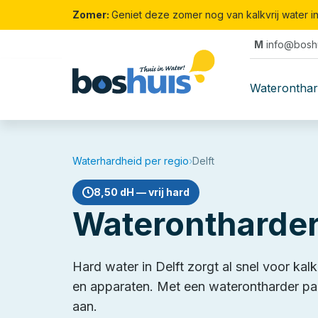
Zomer:
Geniet deze zomer nog van kalkvrij water i
M
info@boshu
Waterontha
Waterhardheid per regio
›
Delft
8,50 dH — vrij hard
Waterontharder 
Hard water in Delft zorgt al snel voor kal
en apparaten. Met een waterontharder pakt
aan.