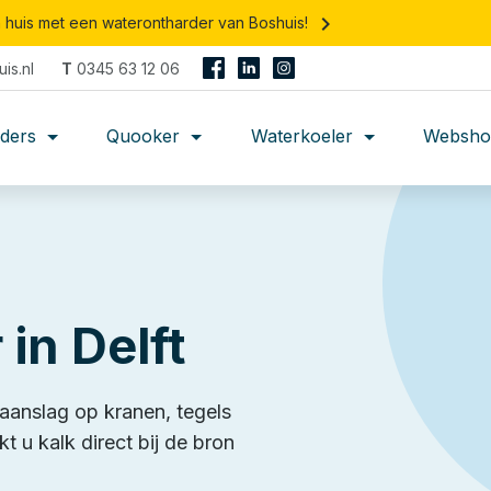
keyboard_arrow_right
n huis met een waterontharder van Boshuis!
is.nl
T
0345 63 12 06
rders
Quooker
Waterkoeler
Websho
in Delft
kaanslag op kranen, tegels
 u kalk direct bij de bron