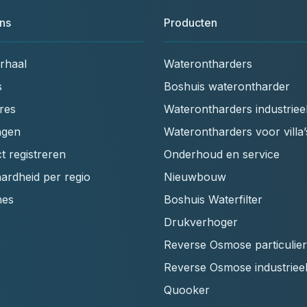
ns
Producten
rhaal
Waterontharders
s
Boshuis waterontharder
res
Waterontharders industriee
ngen
Waterontharders voor villa’
t registreren
Onderhoud en service
ardheid per regio
Nieuwbouw
hes
Boshuis Waterfilter
Drukverhoger
Reverse Osmose particulier
Reverse Osmose industriee
Quooker