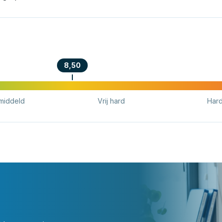
8,50
middeld
Vrij hard
Har