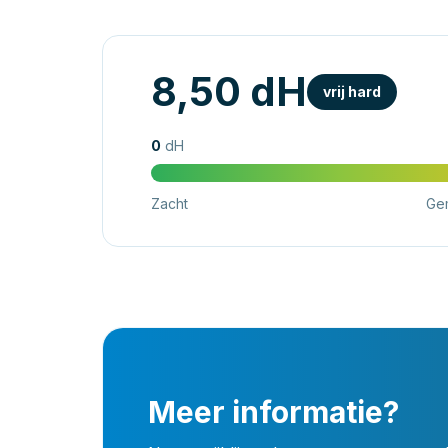
8,50 dH
vrij hard
0
dH
Zacht
Ge
Meer informatie?