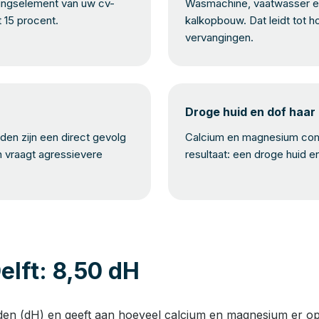
mingselement van uw cv-
Wasmachine, vaatwasser en
t 15 procent.
kalkopbouw. Dat leidt tot h
vervangingen.
Droge huid en dof haar
en zijn een direct gevolg
Calcium en magnesium com
n vraagt agressievere
resultaat: een droge huid e
elft: 8,50 dH
den (dH) en geeft aan hoeveel calcium en magnesium er opge