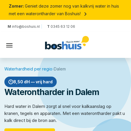
Zomer:
Geniet deze zomer nog van kalkvrij water in huis
keyboard_arrow_right
met een waterontharder van Boshuis!
M
info@boshuis.nl
T
0345 63 12 06
Waterhardheid per regio
›
Dalem
8,50 dH — vrij hard
Waterontharder in Dalem
Hard water in Dalem zorgt al snel voor kalkaanslag op
kranen, tegels en apparaten. Met een waterontharder pakt u
kalk direct bij de bron aan.