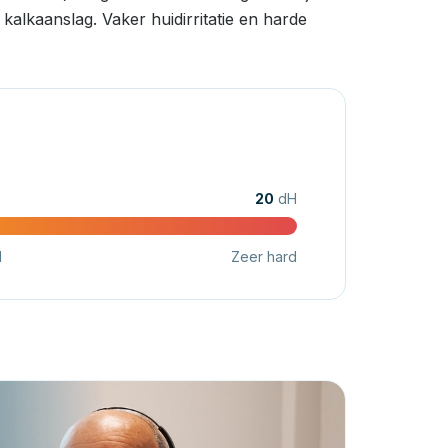
alkaanslag. Vaker huidirritatie en harde
20
dH
d
Zeer hard