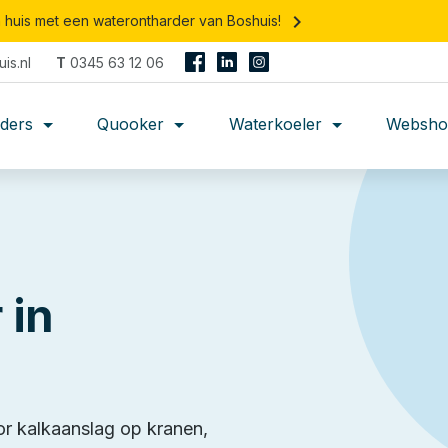
keyboard_arrow_right
n huis met een waterontharder van Boshuis!
is.nl
T
0345 63 12 06
rders
Quooker
Waterkoeler
Websho
 in
or kalkaanslag op kranen,