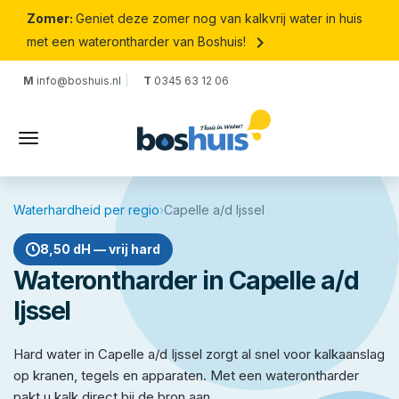
Zomer:
Geniet deze zomer nog van kalkvrij water in huis
keyboard_arrow_right
met een waterontharder van Boshuis!
M
info@boshuis.nl
T
0345 63 12 06
Waterhardheid per regio
›
Capelle a/d Ijssel
8,50 dH — vrij hard
Waterontharder in Capelle a/d
Ijssel
Hard water in Capelle a/d Ijssel zorgt al snel voor kalkaanslag
op kranen, tegels en apparaten. Met een waterontharder
pakt u kalk direct bij de bron aan.