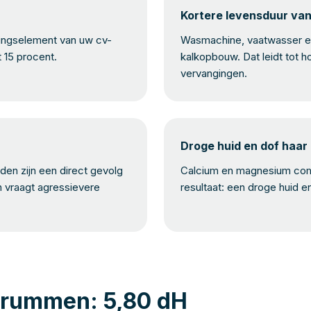
Kortere levensduur va
mingselement van uw cv-
Wasmachine, vaatwasser en
t 15 procent.
kalkopbouw. Dat leidt tot h
vervangingen.
Droge huid en dof haar
en zijn een direct gevolg
Calcium en magnesium com
n vraagt agressievere
resultaat: een droge huid e
Brummen: 5,80 dH