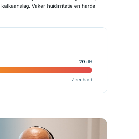
alkaanslag. Vaker huidirritatie en harde
20
dH
d
Zeer hard