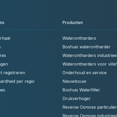
ns
Producten
rhaal
Waterontharders
s
Boshuis waterontharder
res
Waterontharders industriee
ngen
Waterontharders voor villa’
t registreren
Onderhoud en service
ardheid per regio
Nieuwbouw
hes
Boshuis Waterfilter
Drukverhoger
Reverse Osmose particulier
Reverse Osmose industriee