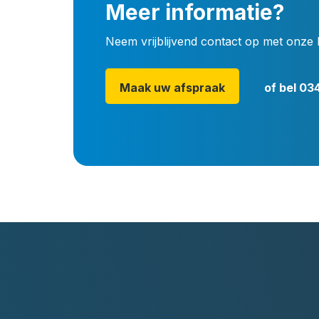
Meer informatie?
Neem vrijblijvend contact op met onze 
Maak uw afspraak
of bel
034