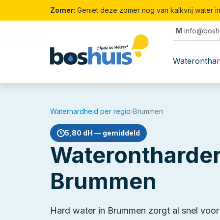
Zomer:
Geniet deze zomer nog van kalkvrij water i
M
info@boshu
Waterontha
Waterhardheid per regio
›
Brummen
5,80 dH — gemiddeld
Waterontharder
Brummen
Hard water in Brummen zorgt al snel voor