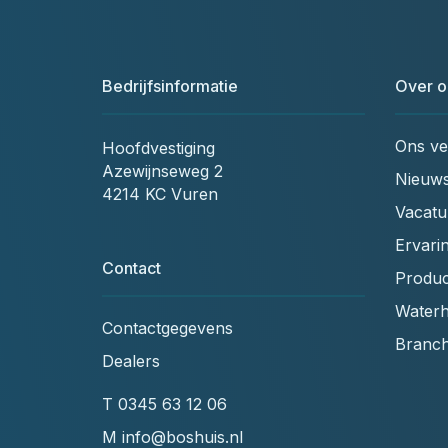
Bedrijfsinformatie
Over o
Ons ve
Hoofdvestiging
Azewijnseweg 2
Nieuw
4214 KC Vuren
Vacatu
Ervari
Contact
Produc
Waterh
Contactgegevens
Branc
Dealers
T
0345 63 12 06
M
info@boshuis.nl