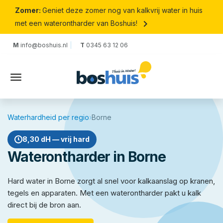
Zomer:
Geniet deze zomer nog van kalkvrij water in huis
keyboard_arrow_right
met een waterontharder van Boshuis!
M
info@boshuis.nl
T
0345 63 12 06
Waterhardheid per regio
›
Borne
8,30 dH — vrij hard
Waterontharder in Borne
Hard water in Borne zorgt al snel voor kalkaanslag op kranen,
tegels en apparaten. Met een waterontharder pakt u kalk
direct bij de bron aan.