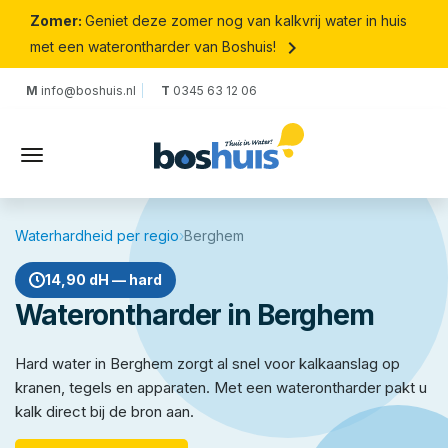
Zomer:
Geniet deze zomer nog van kalkvrij water in huis
keyboard_arrow_right
met een waterontharder van Boshuis!
M
info@boshuis.nl
T
0345 63 12 06
Waterhardheid per regio
›
Berghem
14,90 dH — hard
Waterontharder in Berghem
Hard water in Berghem zorgt al snel voor kalkaanslag op
kranen, tegels en apparaten. Met een waterontharder pakt u
kalk direct bij de bron aan.