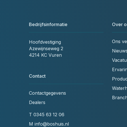
Bedrijfsinformatie
Over o
Ons ve
Hoofdvestiging
Azewijnseweg 2
Nieuw
4214 KC Vuren
Vacatu
Ervari
Contact
Produc
Waterh
Contactgegevens
Branc
Dealers
T
0345 63 12 06
M
info@boshuis.nl