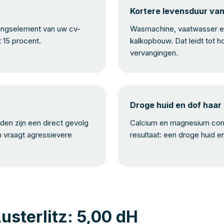
Kortere levensduur va
mingselement van uw cv-
Wasmachine, vaatwasser en
t 15 procent.
kalkopbouw. Dat leidt tot h
vervangingen.
Droge huid en dof haar
en zijn een direct gevolg
Calcium en magnesium com
n vraagt agressievere
resultaat: een droge huid e
usterlitz: 5,00 dH