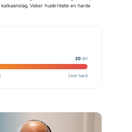
alkaanslag. Vaker huidirritatie en harde
20
dH
d
Zeer hard