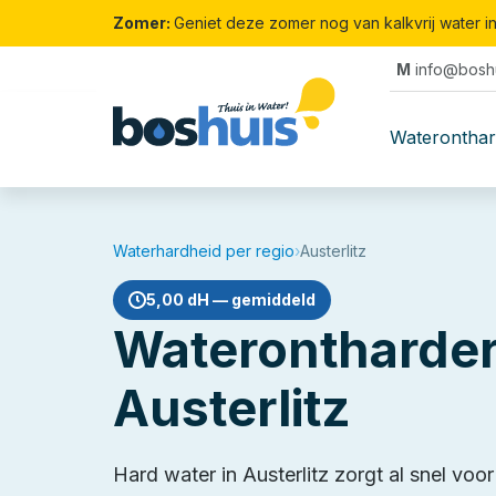
Zomer:
Geniet deze zomer nog van kalkvrij water i
M
info@boshu
Waterontha
Waterhardheid per regio
›
Austerlitz
5,00 dH — gemiddeld
Waterontharder
Austerlitz
Hard water in Austerlitz zorgt al snel voo