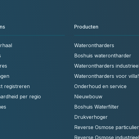
ns
Producten
rhaal
Waterontharders
s
Boshuis waterontharder
res
Waterontharders industriee
ngen
Waterontharders voor villa’
t registreren
Onderhoud en service
ardheid per regio
Nieuwbouw
hes
Boshuis Waterfilter
Drukverhoger
Reverse Osmose particulier
Reverse Osmose industriee