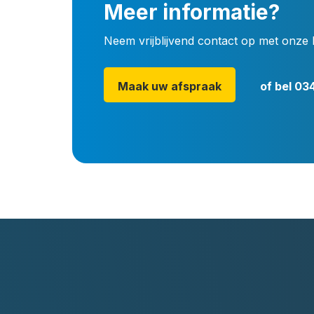
Meer informatie?
Neem vrijblijvend contact op met onze 
Maak uw afspraak
of bel
034