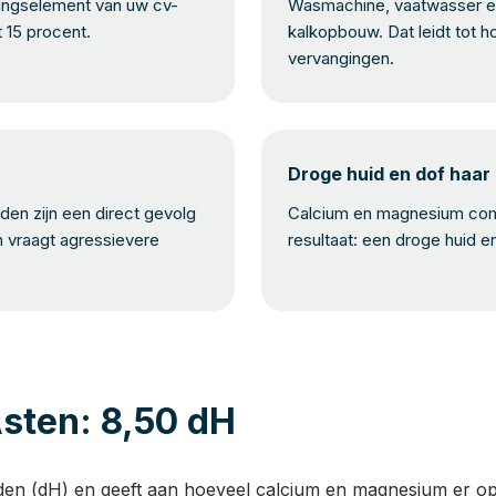
mingselement van uw cv-
Wasmachine, vaatwasser en
t 15 procent.
kalkopbouw. Dat leidt tot h
vervangingen.
Droge huid en dof haar
en zijn een direct gevolg
Calcium en magnesium com
n vraagt agressievere
resultaat: een droge huid e
sten: 8,50 dH
den (dH) en geeft aan hoeveel calcium en magnesium er opge