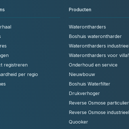
ns
Producten
rhaal
Waterontharders
s
Boshuis waterontharder
res
Waterontharders industriee
ngen
Waterontharders voor villa’
t registreren
Onderhoud en service
ardheid per regio
Nieuwbouw
hes
Boshuis Waterfilter
Drukverhoger
Reverse Osmose particulier
Reverse Osmose industriee
Quooker