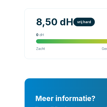
8,50 dH
vrij hard
0
dH
Zacht
Ge
Meer informatie?