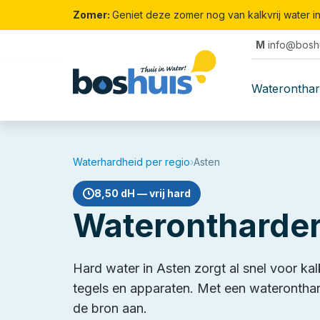
Zomer:
Geniet deze zomer nog van kalkvrij water i
M
info@boshu
Waterontha
Waterhardheid per regio
›
Asten
8,50 dH — vrij hard
Waterontharder
Hard water in Asten zorgt al snel voor ka
tegels en apparaten. Met een wateronthard
de bron aan.