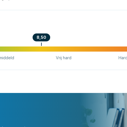
8,50
middeld
Vrij hard
Har