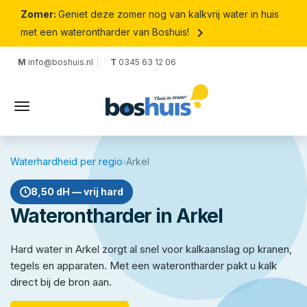
Zomer:
Geniet deze zomer nog van kalkvrij water in huis
keyboard_arrow_right
met een waterontharder van Boshuis!
M
info@boshuis.nl
T
0345 63 12 06
Waterhardheid per regio
›
Arkel
8,50 dH — vrij hard
Waterontharder in Arkel
Hard water in Arkel zorgt al snel voor kalkaanslag op kranen,
tegels en apparaten. Met een waterontharder pakt u kalk
direct bij de bron aan.