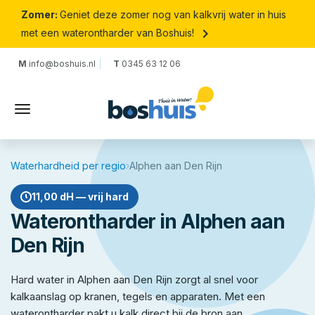
Zomer:
Geniet deze zomer nog van kalkvrij water in huis
keyboard_arrow_right
met een waterontharder van Boshuis!
M
info@boshuis.nl
T
0345 63 12 06
Waterhardheid per regio
›
Alphen aan Den Rijn
11,00 dH — vrij hard
Waterontharder in Alphen aan
Den Rijn
Hard water in Alphen aan Den Rijn zorgt al snel voor
kalkaanslag op kranen, tegels en apparaten. Met een
waterontharder pakt u kalk direct bij de bron aan.