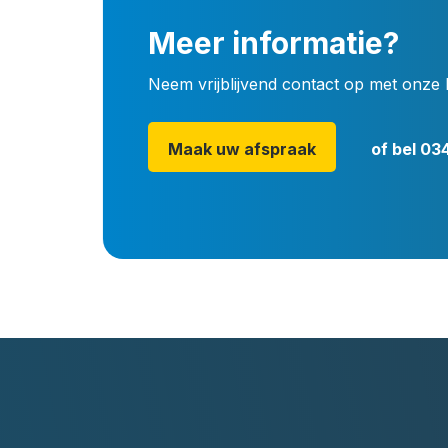
Meer informatie?
Neem vrijblijvend contact op met onze 
Maak uw afspraak
of bel
034