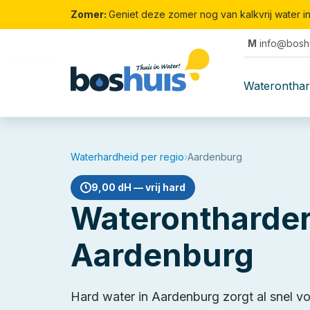
Zomer:
Geniet deze zomer nog van kalkvrij water i
M
info@boshu
Waterontha
Waterhardheid per regio
›
Aardenburg
9,00 dH — vrij hard
Waterontharder
Aardenburg
Hard water in Aardenburg zorgt al snel v