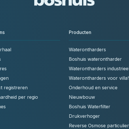
ns
Producten
rhaal
Waterontharders
s
Boshuis waterontharder
res
Waterontharders industriee
ngen
Waterontharders voor villa’
t registreren
Onderhoud en service
ardheid per regio
Nieuwbouw
hes
Boshuis Waterfilter
Drukverhoger
Reverse Osmose particulier