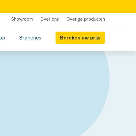
Showroom
Over ons
Overige producten
op
Branches
Bereken uw prijs