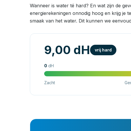
Wanneer is water té hard? En wat zijn de ge
energierekeningen onnodig hoog en krijg je t
smaak van het water. Dit kunnen we eenvoud
9,00 dH
vrij hard
0
dH
Zacht
Ge