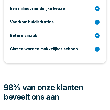
add_circle
Een milieuvriendelijke keuze
add_circle
Voorkom huidirritaties
add_circle
Betere smaak
add_circle
Glazen worden makkelijker schoon
98% van onze klanten
beveelt ons aan