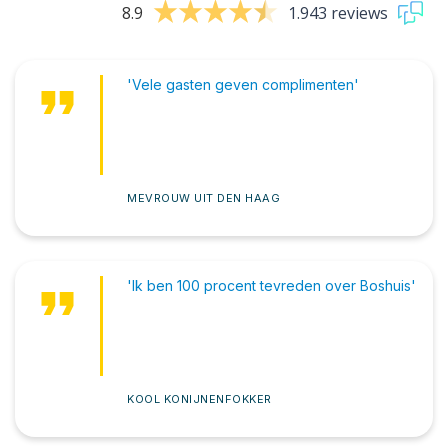
8.9
1.943 reviews
format_quote
'Vele gasten geven complimenten'
MEVROUW UIT DEN HAAG
format_quote
'Ik ben 100 procent tevreden over Boshuis'
KOOL KONIJNENFOKKER