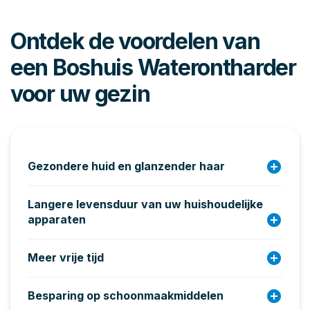
Ontdek de voordelen van
een Boshuis Waterontharder
voor uw gezin
add_circle
Gezondere huid en glanzender haar
Langere levensduur van uw huishoudelijke
add_circle
apparaten
add_circle
Meer vrije tijd
add_circle
Besparing op schoonmaakmiddelen